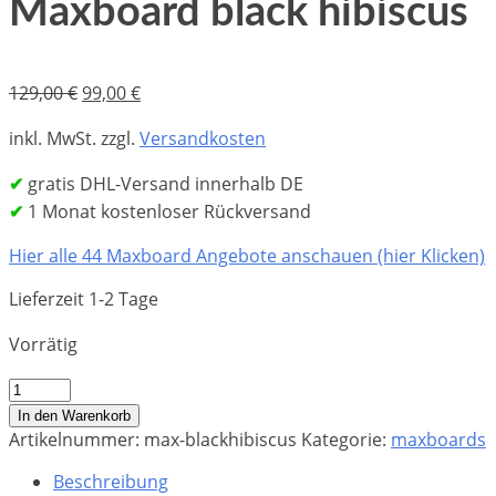
Maxboard black hibiscus
Ursprünglicher
Aktueller
129,00
€
99,00
€
Preis
Preis
inkl. MwSt.
zzgl.
Versandkosten
war:
ist:
129,00 €
99,00 €.
✔
gratis DHL-Versand innerhalb DE
✔
1 Monat kostenloser Rückversand
Hier alle 44 Maxboard Angebote anschauen (hier Klicken)
Lieferzeit 1-2 Tage
Vorrätig
Maxboard
black
In den Warenkorb
hibiscus
Artikelnummer:
max-blackhibiscus
Kategorie:
maxboards
Menge
Beschreibung