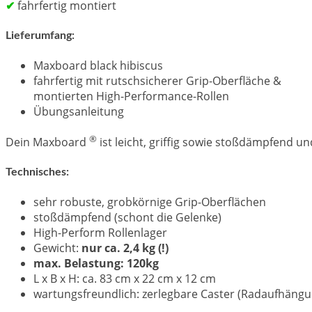
✔
fahrfertig montiert
Lieferumfang:
Maxboard black hibiscus
fahrfertig mit rutschsicherer Grip-Oberfläche &
montierten High-Performance-Rollen
Übungsanleitung
®
Dein Maxboard
ist leicht, griffig sowie stoßdämpfend u
Technisches:
sehr robuste, grobkörnige Grip-Oberflächen
stoßdämpfend (schont die Gelenke)
High-Perform Rollenlager
Gewicht:
nur ca. 2,4 kg (!)
max. Belastung: 120kg
L x B x H: ca. 83 cm x 22 cm x 12 cm
wartungsfreundlich: zerlegbare Caster (Radaufhängu