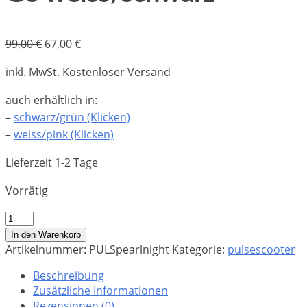
Ursprünglicher
Aktueller
99,00
€
67,00
€
Preis
Preis
inkl. MwSt.
Kostenloser Versand
war:
ist:
99,00 €
67,00 €.
auch erhältlich in:
–
schwarz/grün (Klicken)
–
weiss/pink (Klicken)
Lieferzeit 1-2 Tage
Vorrätig
Pulse
Scooter
In den Warenkorb
Kick
Artikelnummer:
PULSpearlnight
Kategorie:
pulsescooter
and
Beschreibung
Go
Zusätzliche Informationen
weiss/schwarz
Rezensionen (0)