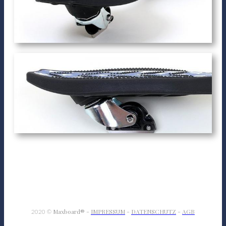
Maxboard
®
-
IMPRESSUM
-
DATENSCHUTZ
-
AGB
2020
©